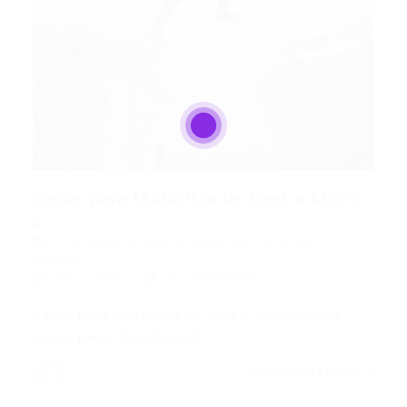
Vagas para Motorista de Vans e Micro...
Assistente
,
ensino fundamental
,
Motorista
,
Popular
26/11/2015
0 Comentários
Vagas para Motorista de Vans e Micro ônibus
Vagas para: motorista de…
CONTINUE LENDO