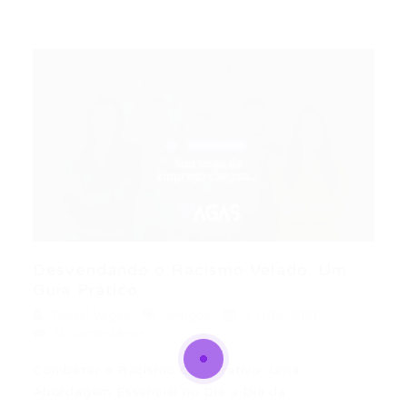
Desvendando o Racismo Velado: Um
Guia Prático...
Portal Vagas
Artigos
11/04/2026
0 Comentários
Combater o Racismo Corporativo: Uma
Abordagem Essencial no Dia a Dia da…