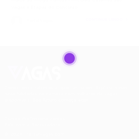
Vagas e Etapas do Concurso…
CONTINUE LENDO
Portal Vagas
Conectando talentos a oportunidades. Explore novas
possibilidades de carreira com milhares de vagas
disponíveis.
Seu futuro começa aqui.
Cursos Profissionalizantes
|
Fale com a Recrutadora
© 2024 PortalVagas.com