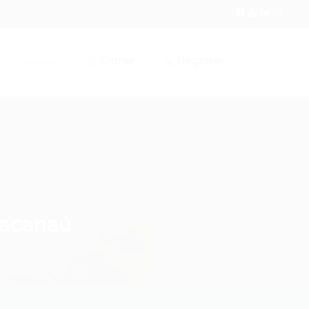
Entrar
Registrar
r / Cadastrar
racanaú