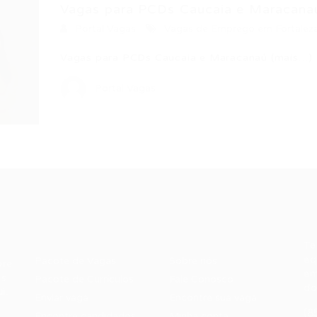
Vagas para PCDs Caucaia e Maracana
Portal Vagas
Vagas de Emprego em Fortalez
Vagas para PCDs Caucaia e Maracanaú (mais…)
Portal Vagas
Recrutador /
Candidatos /
F
Empresas
Vagas
Te
eq
Pacote de Vagas
Sobre nós
ore
em
es
Pacote de Currículos
Fale Conosco
do
i.
Enviar vaga
Encontre sua vaga
(8
Encontre candidados
Minha conta