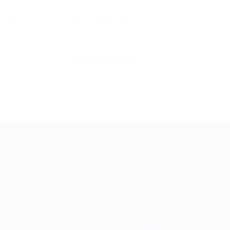
ú
a
01/03/2023
0 Comentários
CONTINUE LENDO
ale conosco
m dúvidas ou precisa de ajuda? Nossa
uipe está pronta para atender você! Entre
 contato conosco pelo e-mail ou através
 formulário disponível no site.
5)981044140
vagas@portalvagas.com