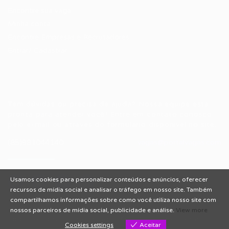
Encontre sua vaga
Minha conta
Encontre Empresas e Recrutadores
Entrar/ Cadastrar
Fale conosco
Tem dúvidas ou precisa de ajuda? Nossa equipe está
pronta para atender você! Entre em contato conosco
pelo e-mail ou através do formulário disponível no site.
(85)981044140
vagas@portalvagas.com
Usamos cookies para personalizar conteúdos e anúncios, oferecer
recursos de mídia social e analisar o tráfego em nosso site. Também
compartilhamos informações sobre como você utiliza nosso site com
nossos parceiros de mídia social, publicidade e análise.
View more
Todos os direitos reservados © 2012 Portal Vagas.
Cookies settings
Aceitar