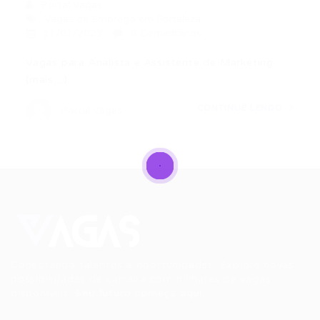
Portal Vagas
Vagas de Emprego em Fortaleza
11/01/2023
0 Comentários
Vagas para Analista e Assistente de Marketing
(mais…)
CONTINUE LENDO
Portal Vagas
Conectando talentos a oportunidades. Explore novas
possibilidades de carreira com milhares de vagas
disponíveis.
Seu futuro começa aqui.