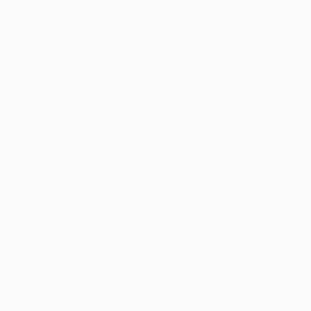
Cursos Profissionalizantes
|
Fale com a Recrutadora
© 2024 PortalVagas.com
Recrutador / Empresas
Pacote de Vagas
Pacote de Currículos
Enviar vaga
Encontre candidados
Perfil da Empresa
Gestão de Vagas
Candidatos / Vagas
Sobre nós
Fale Conosco