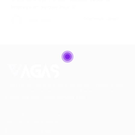
Emprego em Sergipe Hoje: O…
CONTINUE LENDO
Portal Vagas
Conectando talentos a oportunidades. Explore novas
possibilidades de carreira com milhares de vagas
disponíveis.
Seu futuro começa aqui.
Cursos Profissionalizantes
|
Fale com a Recrutadora
© 2024 PortalVagas.com