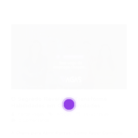
O Segredo Revelado: Transforme
Habilidades em Oportunidades...
Portal Vagas
Artigos
15/03/2026
0 Comentários
A Chave para Abrir Portas: Como Fazer Currículo