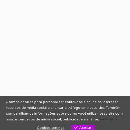
Encontre sua vaga
Minha conta
Encontre Empresas e Recrutadores
Entrar/ Cadastrar
Fale conosco
Tem dúvidas ou precisa de ajuda? Nossa equipe está
pronta para atender você! Entre em contato conosco
pelo e-mail ou através do formulário disponível no site.
(85)981044140
vagas@portalvagas.com
Usamos cookies para personalizar conteúdos e anúncios, oferecer
recursos de mídia social e analisar o tráfego em nosso site. Também
compartilhamos informações sobre como você utiliza nosso site com
nossos parceiros de mídia social, publicidade e análise.
View more
Todos os direitos reservados © 2012 Portal Vagas.
Cookies settings
Aceitar