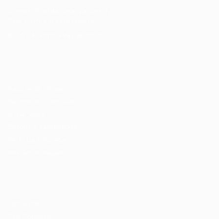
Cursos Profissionalizantes
|
Fale com a Recrutadora
© 2024 PortalVagas.com
Recrutador / Empresas
Pacote de Vagas
Pacote de Currículos
Enviar vaga
Encontre candidados
Perfil da Empresa
Gestão de Vagas
Candidatos / Vagas
Sobre nós
Fale Conosco