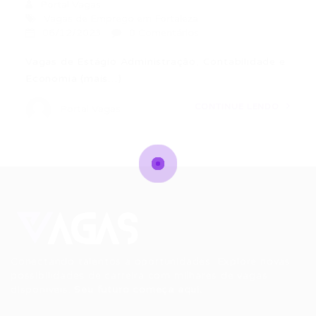
Portal Vagas
Vagas de Emprego em Fortaleza
06/12/2023
0 Comentários
Vagas de Estágio Administração, Contabilidade e
Economia (mais…)
CONTINUE LENDO
Portal Vagas
Conectando talentos a oportunidades. Explore novas
possibilidades de carreira com milhares de vagas
disponíveis.
Seu futuro começa aqui.