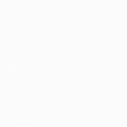
Cursos Profissionalizantes
|
Fale com a Recrutadora
© 2024 PortalVagas.com
Recrutador / Empresas
Pacote de Vagas
Pacote de Currículos
Enviar vaga
Encontre candidados
Perfil da Empresa
Gestão de Vagas
Candidatos / Vagas
Sobre nós
Fale Conosco