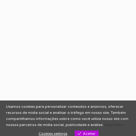
Encontre sua vaga
Minha conta
Encontre Empresas e Recrutadores
Entrar/ Cadastrar
Fale conosco
Tem dúvidas ou precisa de ajuda? Nossa equipe está
pronta para atender você! Entre em contato conosco
pelo e-mail ou através do formulário disponível no site.
(85)981044140
vagas@portalvagas.com
Usamos cookies para personalizar conteúdos e anúncios, oferecer
recursos de mídia social e analisar o tráfego em nosso site. Também
compartilhamos informações sobre como você utiliza nosso site com
nossos parceiros de mídia social, publicidade e análise.
View more
Todos os direitos reservados © 2012 Portal Vagas.
Cookies settings
Aceitar