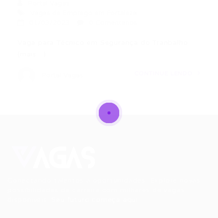
Portal Vagas
Vagas de Emprego em Fortaleza
01/03/2023
0 Comentários
Vaga para Técnico em Segurança do Tranbalho
(mais…)
CONTINUE LENDO
Portal Vagas
Conectando talentos a oportunidades. Explore novas
possibilidades de carreira com milhares de vagas
disponíveis.
Seu futuro começa aqui.