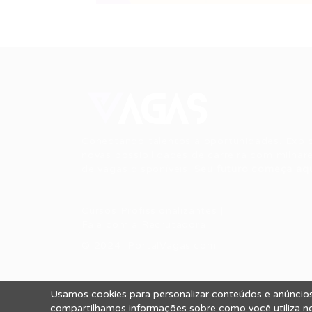
Conectando talentos a oportunidades. Expl
novas possibilidades de carreira com milhar
de vagas disponíveis.
Seu futuro começa aqu
Cursos Profissionalizantes
|
Fale com a Recrutadora
© 2024 PortalVagas.com
Usamos cookies para personalizar conteúdos e anúncios,
Todos os direitos reservados © 2012 Portal
compartilhamos informações sobre como você utiliza nos