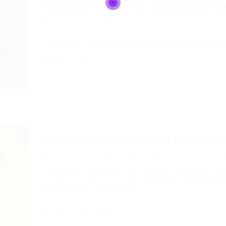
Vaga para Técnico em Manutenção Ele
Portal Vagas
Vagas de Emprego em Fortalez
Vaga para Técnico em Manutenção Eletronica (
Portal Vagas
VAGA PARA TÉCNICO EM MANUTE
Portal Vagas
Vagas de Emprego em Fortalez
Consultoria G&P RH, contrata para empresa 
ELETRÔNICA Requisitos:…
Portal Vagas