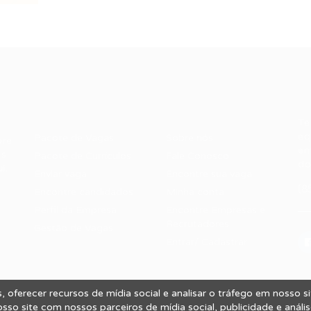
Recrutador /
Candidatos /
F
Empresas
Vagas
Te
eq
Pacote de Vagas
Sobre nós
ore
em
es
Pacote de Currículos
Fale Conosco
do
i.
Enviar vaga
Encontre sua vaga
(8
Encontre candidados
Minha conta
Perfil da Empresa
Encontre Empresas e
Recrutadores
Gestão de Vagas
Entrar/ Cadastrar
 oferecer recursos de mídia social e analisar o tráfego em nosso 
 Vagas.
so site com nossos parceiros de mídia social, publicidade e análi