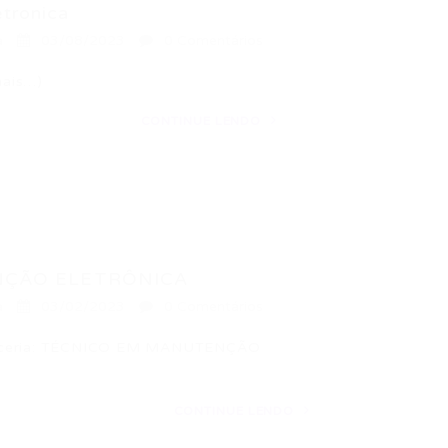
tronica
a
03/08/2023
0 Comentários
mais…)
CONTINUE LENDO
NÇÃO ELETRÔNICA
a
03/02/2023
0 Comentários
parceria: TÉCNICO EM MANUTENÇÃO
CONTINUE LENDO