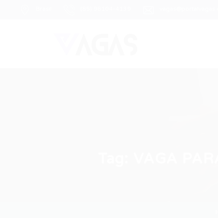
Brasil
(85) 98104-4139
vagas@portalvagas
Tag:
VAGA PAR