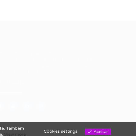
ale conosco
m dúvidas ou precisa de ajuda? Nossa
uipe está pronta para atender você! Entre
 contato conosco pelo e-mail ou através
 formulário disponível no site.
5)981044140
vagas@portalvagas.com
site. Também
Cookies settings
Aceitar
se.
View more