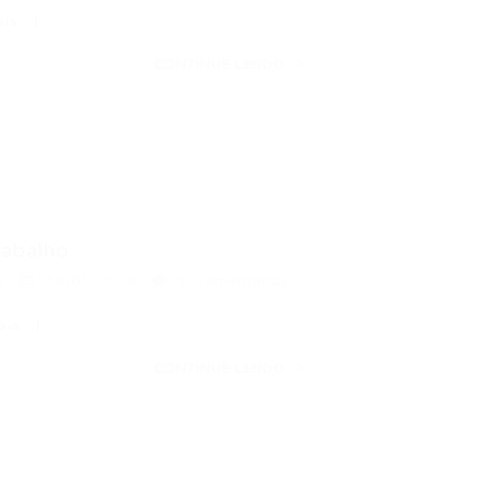
ais…)
CONTINUE LENDO
rabalho
a
30/01/2023
0 Comentários
ais…)
CONTINUE LENDO