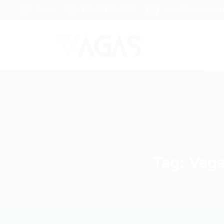
Brasil
(85) 98104-4139
vagas@portalvagas
Tag:
Vaga