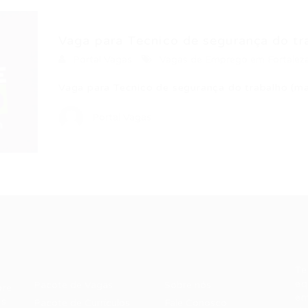
Vaga para Tecnico de segurança do tr
Portal Vagas
Vagas de Emprego em Fortalez
Vaga para Tecnico de segurança do trabalho (m
Portal Vagas
Recrutador /
Candidatos /
F
Empresas
Vagas
Te
eq
Pacote de Vagas
Sobre nós
ore
em
es
Pacote de Currículos
Fale Conosco