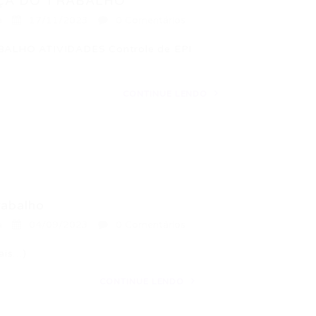
ÇA DO TRABALHO
a
17/11/2023
0 Comentários
LHO ATIVIDADES Controle de EPI
CONTINUE LENDO
rabalho
a
04/09/2023
0 Comentários
ais…)
CONTINUE LENDO