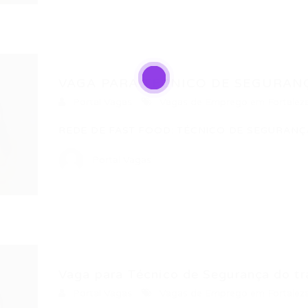
VAGA PARA TÉCNICO DE SEGURAN
Portal Vagas
Vagas de Emprego em Fortalez
REDE DE FAST FOOD: TÉCNICO DE SEGURANÇ
Portal Vagas
Vaga para Técnico de Segurança do tr
Portal Vagas
Vagas de Emprego em Fortalez