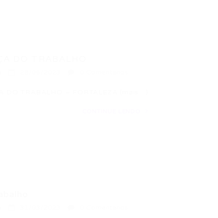
ÇA DO TRABALHO
a
28/06/2023
0 Comentários
A DO TRABALHO – FORTALEZA (mais…)
CONTINUE LENDO
abalho
a
31/03/2023
0 Comentários