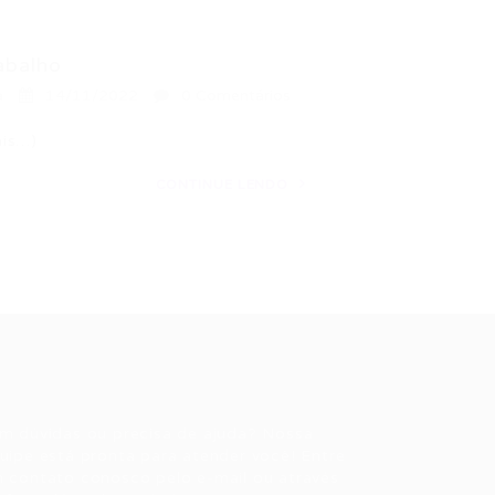
abalho
a
14/11/2022
0 Comentários
ais…)
CONTINUE LENDO
ale conosco
m dúvidas ou precisa de ajuda? Nossa
uipe está pronta para atender você! Entre
 contato conosco pelo e-mail ou através