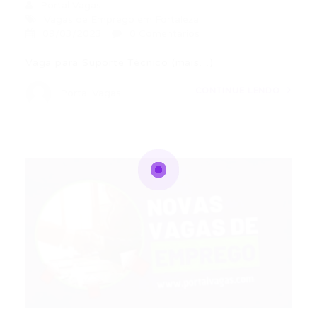
Portal Vagas
Vagas de Emprego em Fortaleza
09/03/2023
0 Comentários
Vaga para Suporte Técnico (mais…)
CONTINUE LENDO
Portal Vagas