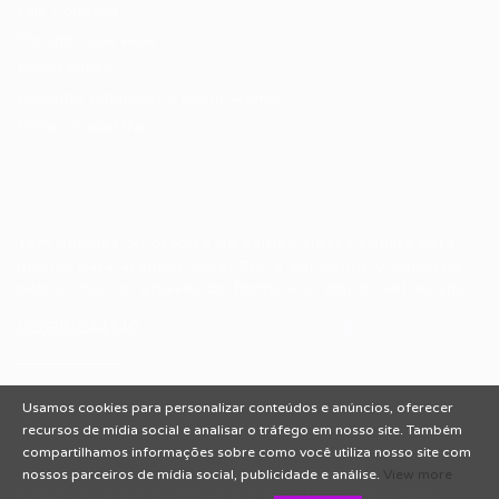
Fale Conosco
Encontre sua vaga
Minha conta
Encontre Empresas e Recrutadores
Entrar/ Cadastrar
Fale conosco
Tem dúvidas ou precisa de ajuda? Nossa equipe está
pronta para atender você! Entre em contato conosco
pelo e-mail ou através do formulário disponível no site.
(85)981044140
vagas@portalvagas.com
Usamos cookies para personalizar conteúdos e anúncios, oferecer
recursos de mídia social e analisar o tráfego em nosso site. Também
compartilhamos informações sobre como você utiliza nosso site com
nossos parceiros de mídia social, publicidade e análise.
View more
Todos os direitos reservados © 2012 Portal Vagas.