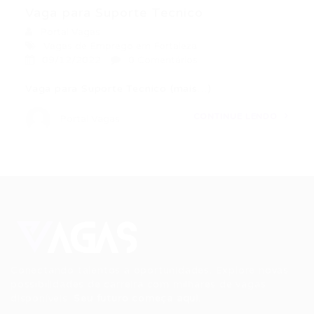
Vaga para Suporte Tecnico
Portal Vagas
Vagas de Emprego em Fortaleza
09/12/2022
0 Comentários
Vaga para Suporte Tecnico (mais…)
CONTINUE LENDO
Portal Vagas
Conectando talentos a oportunidades. Explore novas
possibilidades de carreira com milhares de vagas
disponíveis.
Seu futuro começa aqui.