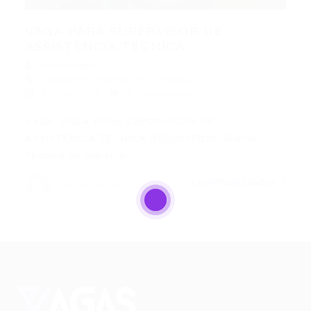
VAGA PARA SUPERVISOR DE
ASSISTÊNCIA TÉCNICA
Portal Vagas
Vagas de Emprego em Fortaleza
14/08/2023
0 Comentários
VAGA: VAGA PARA SUPERVISOR DE
ASSISTÊNCIA TÉCNICA REQUISITOS: Ensino
Técnico ou Superior…
CONTINUE LENDO
Portal Vagas