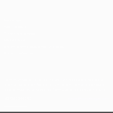
Candidatos / Vagas
Sobre nós
Fale Conosco
Encontre sua vaga
Minha conta
Encontre Empresas e Recrutadores
Entrar/ Cadastrar
Fale conosco
Tem dúvidas ou precisa de ajuda? Nossa equipe está
pronta para atender você! Entre em contato conosco
pelo e-mail ou através do formulário disponível no site.
(85)981044140
vagas@portalvagas.com