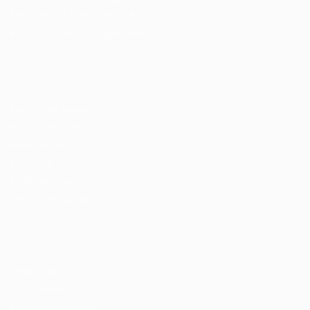
Fale com a Recrutadora
© 2024 PortalVagas.com
Recrutador / Empresas
Pacote de Vagas
Pacote de Currículos
Enviar vaga
Encontre candidados
Perfil da Empresa
Gestão de Vagas
Candidatos / Vagas
Sobre nós
Fale Conosco
Encontre sua vaga