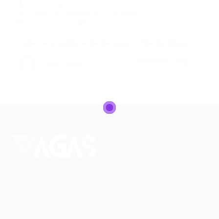
Portal Vagas
Vagas de Emprego em Fortaleza
16/01/2023
0 Comentários
Vaga para Subgerente de Loja – Volante (mais…)
CONTINUE LENDO
Portal Vagas
Conectando talentos a oportunidades. Explore novas
possibilidades de carreira com milhares de vagas
disponíveis.
Seu futuro começa aqui.
Cursos Profissionalizantes
|