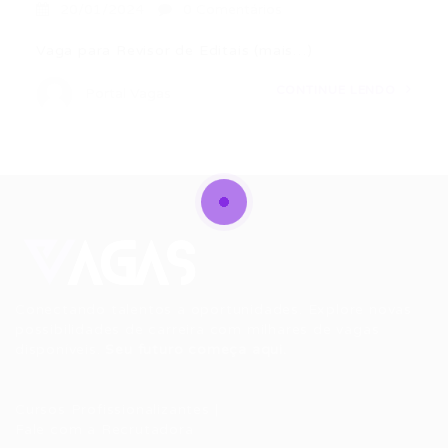
20/01/2024
0 Comentários
Vaga para Revisor de Editais (mais…)
CONTINUE LENDO
Portal Vagas
Conectando talentos a oportunidades. Explore novas
possibilidades de carreira com milhares de vagas
disponíveis.
Seu futuro começa aqui.
Cursos Profissionalizantes
|
Fale com a Recrutadora