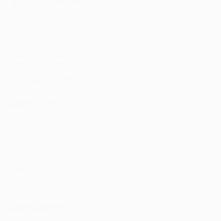
© 2024 PortalVagas.com
Recrutador / Empresas
Pacote de Vagas
Pacote de Currículos
Enviar vaga
Encontre candidados
Perfil da Empresa
Gestão de Vagas
Candidatos / Vagas
Sobre nós
Fale Conosco
Encontre sua vaga
Minha conta