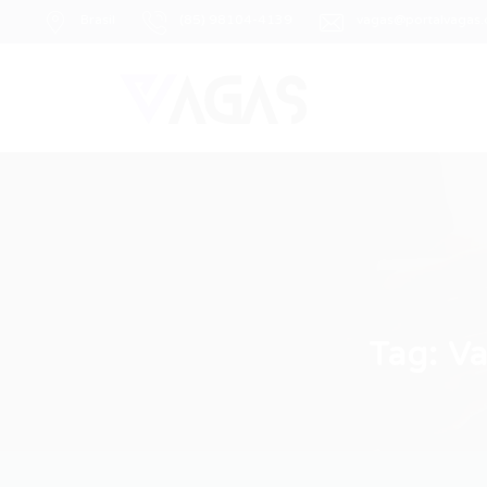
Brasil
(85) 98104-4139
vagas@portalvagas
Tag:
Va