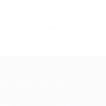
o)
a
03/08/2023
0 Comentários
CONTINUE LENDO
ale conosco
m dúvidas ou precisa de ajuda? Nossa
uipe está pronta para atender você! Entre
 contato conosco pelo e-mail ou através
 formulário disponível no site.
5)981044140
vagas@portalvagas.com