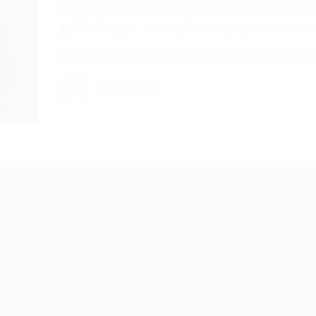
Vaga para Jovem Aprendiz (São Camil
Portal Vagas
Vagas de Emprego em Fortalez
Vaga para Jovem Aprendiz (São Camilo) (mais…)
Portal Vagas
Recrutador /
Candidatos /
F
Empresas
Vagas
Te
eq
Pacote de Vagas
Sobre nós
ore
em
es
Pacote de Currículos
Fale Conosco
do
i.
Enviar vaga
Encontre sua vaga
(8
Encontre candidados
Minha conta