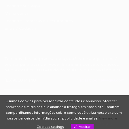
Encontre sua vaga
Minha conta
Encontre Empresas e Recrutadores
Entrar/ Cadastrar
Fale conosco
Tem dúvidas ou precisa de ajuda? Nossa equipe está
pronta para atender você! Entre em contato conosco
pelo e-mail ou através do formulário disponível no site.
(85)981044140
vagas@portalvagas.com
Usamos cookies para personalizar conteúdos e anúncios, oferecer
recursos de mídia social e analisar o tráfego em nosso site. Também
compartilhamos informações sobre como você utiliza nosso site com
nossos parceiros de mídia social, publicidade e análise.
View more
Todos os direitos reservados © 2012 Portal Vagas.
Cookies settings
Aceitar