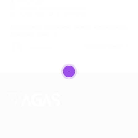
Portal Vagas
Vagas de Emprego em Fortaleza
01/03/2023
0 Comentários
Empresa está contratando Gerente Administrativo
Financeiro. (mais…)
CONTINUE LENDO
Portal Vagas
Conectando talentos a oportunidades. Explore novas
possibilidades de carreira com milhares de vagas
disponíveis.
Seu futuro começa aqui.