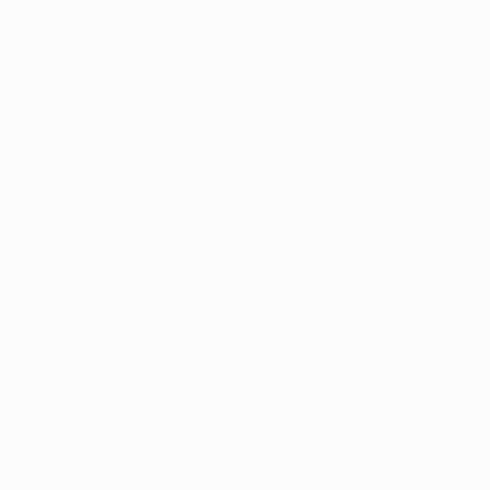
Cursos Profissionalizantes
|
Fale com a Recrutadora
© 2024 PortalVagas.com
Recrutador / Empresas
Pacote de Vagas
Pacote de Currículos
Enviar vaga
Encontre candidados
Perfil da Empresa
Gestão de Vagas
Candidatos / Vagas
Sobre nós
Fale Conosco