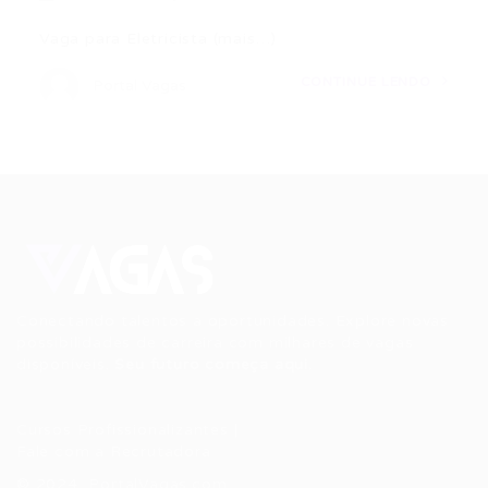
Vaga para Eletricista (mais…)
CONTINUE LENDO
Portal Vagas
Conectando talentos a oportunidades. Explore novas
possibilidades de carreira com milhares de vagas
disponíveis.
Seu futuro começa aqui.
Cursos Profissionalizantes
|
Fale com a Recrutadora
© 2024 PortalVagas.com