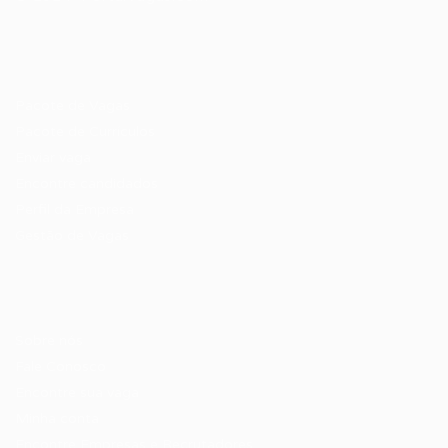
Recrutador / Empresas
Pacote de Vagas
Pacote de Currículos
Enviar vaga
Encontre candidados
Perfil da Empresa
Gestão de Vagas
Candidatos / Vagas
Sobre nós
Fale Conosco
Encontre sua vaga
Minha conta
Encontre Empresas e Recrutadores