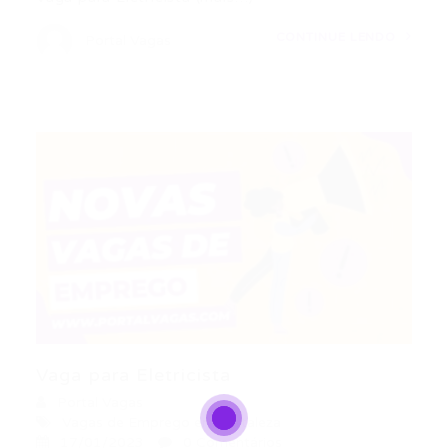
CONTINUE LENDO
Portal Vagas
Vaga para Eletricista
Portal Vagas
Vagas de Emprego em Fortaleza
17/01/2023
0 Comentários