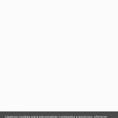
Candidatos / Vagas
Sobre nós
Fale Conosco
Encontre sua vaga
Minha conta
Encontre Empresas e Recrutadores
Entrar/ Cadastrar
Fale conosco
Tem dúvidas ou precisa de ajuda? Nossa equipe está
pronta para atender você! Entre em contato conosco
pelo e-mail ou através do formulário disponível no site.
(85)981044140
vagas@portalvagas.com
Usamos cookies para personalizar conteúdos e anúncios, oferecer