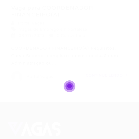
Vaga para COORDENADOR
FINANCEIRO(A)
Portal Vagas
Vagas de Emprego em Fortaleza
09/03/2023
0 Comentários
COORDENADOR FINANCEIRO(A) Requisitos:
Curso Superior completo ou em conclusão em
Administração ou…
CONTINUE LENDO
Portal Vagas