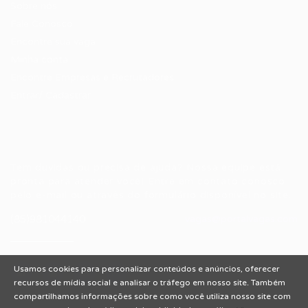
Sobre nós
Fale Conosco
Encontre sua vaga
Minha conta
Encontre Empresas e Recrutadores
Entrar/ Cadastrar
Fale conosco
Tem dúvidas ou precisa de ajuda? Nossa equipe está
pronta para atender você! Entre em contato conosco
pelo e-mail ou através do formulário disponível no site.
(85)981044140
vagas@portalvagas.com
Usamos cookies para personalizar conteúdos e anúncios, oferecer
recursos de mídia social e analisar o tráfego em nosso site. Também
compartilhamos informações sobre como você utiliza nosso site com