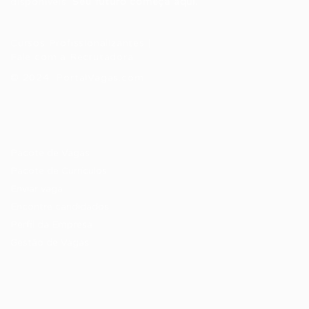
disponíveis.
Seu futuro começa aqui.
Cursos Profissionalizantes
|
Fale com a Recrutadora
© 2024 PortalVagas.com
Recrutador / Empresas
Pacote de Vagas
Pacote de Currículos
Enviar vaga
Encontre candidados
Perfil da Empresa
Gestão de Vagas
Candidatos / Vagas