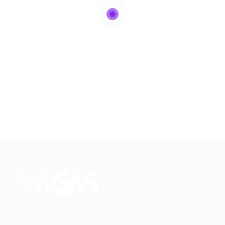
Portal Vagas
Vagas de Emprego em Fortaleza
03/04/2023
0 Comentários
COORDENADOR DE TI ATIVIDADES Datacenter
local Active directory, DNS, DHCP, GPO,
fileserver…
CONTINUE LENDO
Portal Vagas
Conectando talentos a oportunidades. Explore novas
possibilidades de carreira com milhares de vagas