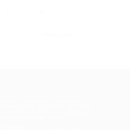
a
22/06/2023
0 Comentários
CONTINUE LENDO
ale conosco
m dúvidas ou precisa de ajuda? Nossa
uipe está pronta para atender você! Entre
 contato conosco pelo e-mail ou através
 formulário disponível no site.
5)981044140
vagas@portalvagas.com