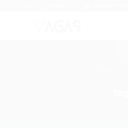
Brasil
(85) 98104-4139
vagas@portalvagas
Ta