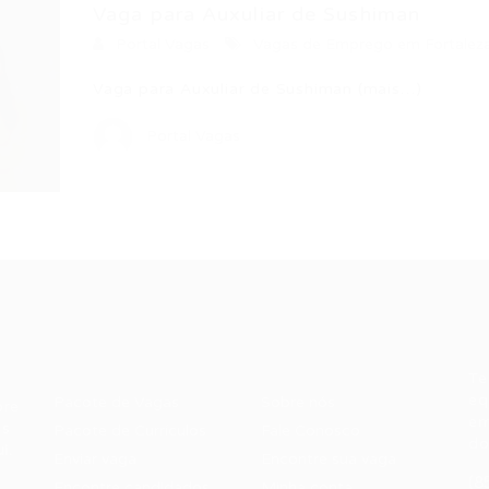
Vaga para Auxuliar de Sushiman
Portal Vagas
Vagas de Emprego em Fortalez
Vaga para Auxuliar de Sushiman (mais…)
Portal Vagas
Recrutador /
Candidatos /
F
Empresas
Vagas
Te
eq
Pacote de Vagas
Sobre nós
ore
em
es
Pacote de Currículos
Fale Conosco
do
i.
Enviar vaga
Encontre sua vaga
(8
Encontre candidados
Minha conta