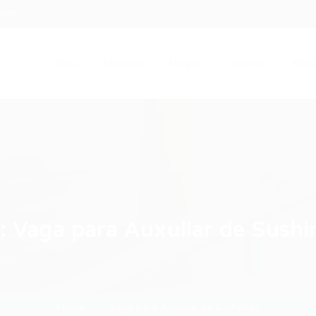
.com
Início
Serviços
Artigos
Contato
Entra
g:
Vaga para Auxuliar de Sush
Home
Vaga para Auxuliar de Sushiman