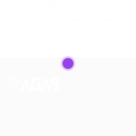
Vagas de Emprego em Fortaleza
12/09/2022
0 Comentários
Vaga para Auxiliar de Pesquisa Externo (mais…)
CONTINUE LENDO
Portal Vagas
Conectando talentos a oportunidades. Explore novas
possibilidades de carreira com milhares de vagas
disponíveis.
Seu futuro começa aqui.
Cursos Profissionalizantes
|
Fale com a Recrutadora