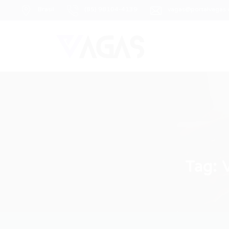
Brasil
(85) 98104-4139
vagas@portalvagas
Tag: