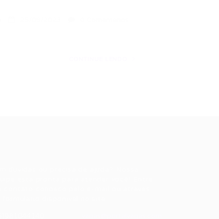
a
25/09/2023
0 Comentários
CONTINUE LENDO
ale conosco
m dúvidas ou precisa de ajuda? Nossa
uipe está pronta para atender você! Entre
 contato conosco pelo e-mail ou através
 formulário disponível no site.
5)981044140
vagas@portalvagas.com