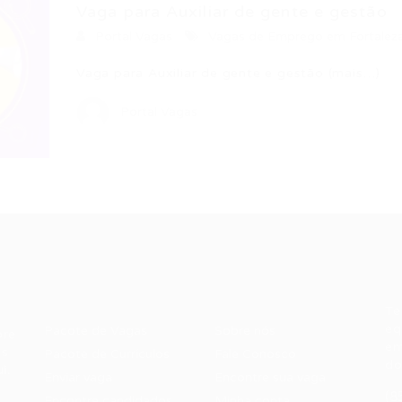
Vaga para Auxiliar de gente e gestão
Portal Vagas
Vagas de Emprego em Fortalez
Vaga para Auxiliar de gente e gestão (mais…)
Portal Vagas
Recrutador /
Candidatos /
F
Empresas
Vagas
Te
eq
Pacote de Vagas
Sobre nós
ore
em
es
Pacote de Currículos
Fale Conosco
do
i.
Enviar vaga
Encontre sua vaga
(8
Encontre candidados
Minha conta