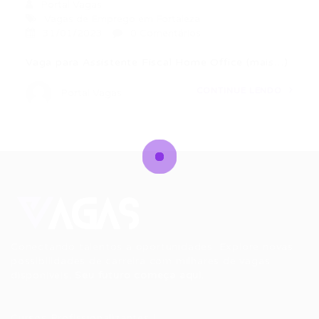
Portal Vagas
Vagas de Emprego em Fortaleza
31/01/2023
0 Comentários
Vaga para Assistente Fiscal Home Office (mais…)
CONTINUE LENDO
Portal Vagas
Conectando talentos a oportunidades. Explore novas
possibilidades de carreira com milhares de vagas
disponíveis.
Seu futuro começa aqui.
Cursos Profissionalizantes
|