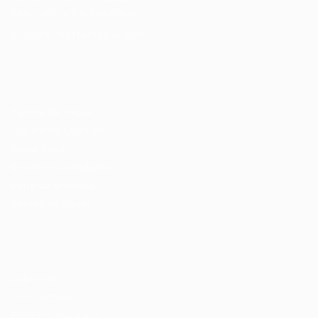
Fale com a Recrutadora
© 2024 PortalVagas.com
Recrutador / Empresas
Pacote de Vagas
Pacote de Currículos
Enviar vaga
Encontre candidados
Perfil da Empresa
Gestão de Vagas
Candidatos / Vagas
Sobre nós
Fale Conosco
Encontre sua vaga