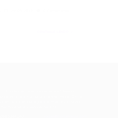
a
29/05/2023
0 Comentários
CONTINUE LENDO
ale conosco
m dúvidas ou precisa de ajuda? Nossa
uipe está pronta para atender você! Entre
 contato conosco pelo e-mail ou através
 formulário disponível no site.
5)981044140
vagas@portalvagas.com