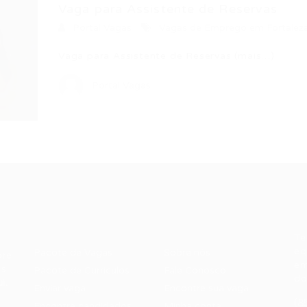
Vaga para Assistente de Reservas
Portal Vagas
Vagas de Emprego em Fortalez
Vaga para Assistente de Reservas (mais…)
Portal Vagas
Recrutador /
Candidatos /
F
Empresas
Vagas
Te
eq
Pacote de Vagas
Sobre nós
ore
em
es
Pacote de Currículos
Fale Conosco
do
i.
Enviar vaga
Encontre sua vaga
(8
Encontre candidados
Minha conta