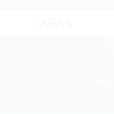
Brasil
(85) 98104-4139
vagas@portalvagas
Tag