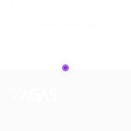
Portal Vagas
Vagas de Emprego em Fortaleza
28/04/2024
0 Comentários
Vaga para Assistente de Recursos Humanos
(mais…)
CONTINUE LENDO
Portal Vagas
Conectando talentos a oportunidades. Explore novas
possibilidades de carreira com milhares de vagas
disponíveis.
Seu futuro começa aqui.