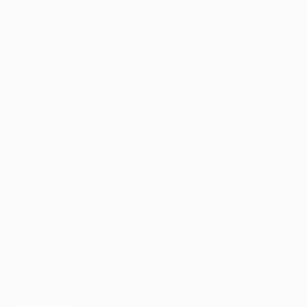
Cursos Profissionalizantes
|
Fale com a Recrutadora
© 2024 PortalVagas.com
Recrutador / Empresas
Pacote de Vagas
Pacote de Currículos
Enviar vaga
Encontre candidados
Perfil da Empresa
Gestão de Vagas
Candidatos / Vagas
Sobre nós
Fale Conosco