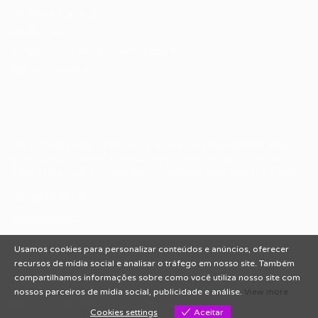
Encontre sua vaga
Minha conta
Encontre Empresas e Recrutadores
Entrar/ Cadastrar
Fale conosco
Tem dúvidas ou precisa de ajuda? Nossa equipe está
pronta para atender você! Entre em contato conosco
pelo e-mail ou através do formulário disponível no site.
(85)981044140
vagas@portalvagas.com
Usamos cookies para personalizar conteúdos e anúncios, oferecer
recursos de mídia social e analisar o tráfego em nosso site. Também
compartilhamos informações sobre como você utiliza nosso site com
nossos parceiros de mídia social, publicidade e análise.
View more
Todos os direitos reservados © 2012 Portal Vagas.
Cookies settings
Aceitar