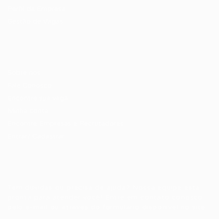
Perfil da Empresa
Gestão de Vagas
Candidatos / Vagas
Sobre nós
Fale Conosco
Encontre sua vaga
Minha conta
Encontre Empresas e Recrutadores
Entrar/ Cadastrar
Fale conosco
Tem dúvidas ou precisa de ajuda? Nossa equipe está
pronta para atender você! Entre em contato conosco
pelo e-mail ou através do formulário disponível no site.