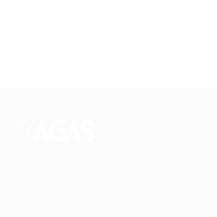
02/10/2023
0 Comentários
Vaga para Advogado (mais…)
CONTINUE LENDO
Portal Vagas
Conectando talentos a oportunidades. Explore novas
possibilidades de carreira com milhares de vagas
disponíveis.
Seu futuro começa aqui.
Cursos Profissionalizantes
|
Fale com a Recrutadora