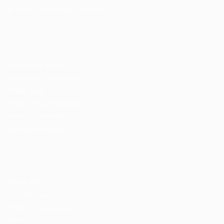
© 2024 PortalVagas.com
Recrutador / Empresas
Pacote de Vagas
Pacote de Currículos
Enviar vaga
Encontre candidados
Perfil da Empresa
Gestão de Vagas
Candidatos / Vagas
Sobre nós
Fale Conosco
Encontre sua vaga
Minha conta