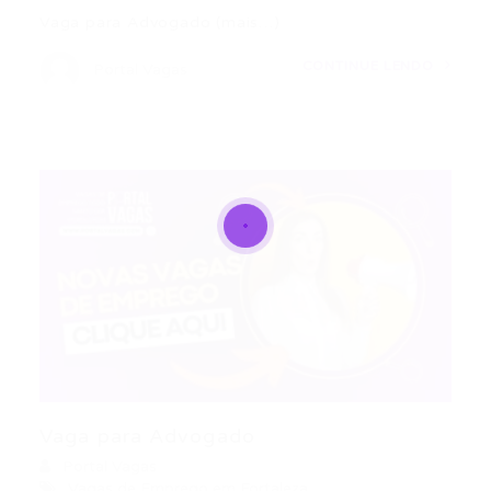
Vaga para Advogado (mais…)
CONTINUE LENDO
Portal Vagas
Vaga para Advogado
Portal Vagas
Vagas de Emprego em Fortaleza