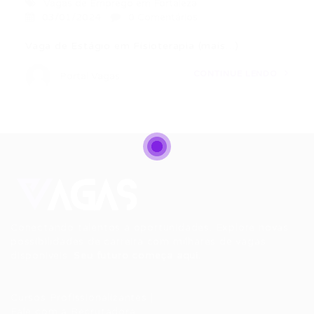
Vagas de Emprego em Fortaleza
03/01/2024
0 Comentários
Vaga de Estágio em Fisioterapia (mais…)
CONTINUE LENDO
Portal Vagas
Conectando talentos a oportunidades. Explore novas
possibilidades de carreira com milhares de vagas
disponíveis.
Seu futuro começa aqui.
Cursos Profissionalizantes
|
Fale com a Recrutadora