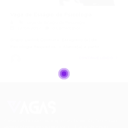
Vaga de Estágio de Psicologia
Vaga de Estágio de Psicologia
12/04/2017
0 Comentários
Grupo Lanlink Contrata: Estagiário (a) de
Psicologia Requisitos: – Alunos(a) a partir…
CONTINUE LENDO
Conectando talentos a oportunidades. Explore novas
possibilidades de carreira com milhares de vagas