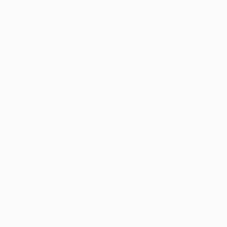
disponíveis.
Seu futuro começa aqui.
Cursos Profissionalizantes
|
Fale com a Recrutadora
© 2024 PortalVagas.com
Recrutador / Empresas
Pacote de Vagas
Pacote de Currículos
Enviar vaga
Encontre candidados
Perfil da Empresa
Gestão de Vagas
Candidatos / Vagas