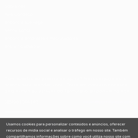
Sobre nós
Fale Conosco
Encontre sua vaga
Minha conta
Encontre Empresas e Recrutadores
Entrar/ Cadastrar
Fale conosco
Tem dúvidas ou precisa de ajuda? Nossa equipe está
pronta para atender você! Entre em contato conosco
pelo e-mail ou através do formulário disponível no site.
(85)981044140
vagas@portalvagas.com
Usamos cookies para personalizar conteúdos e anúncios, oferecer
recursos de mídia social e analisar o tráfego em nosso site. Também
compartilhamos informações sobre como você utiliza nosso site com