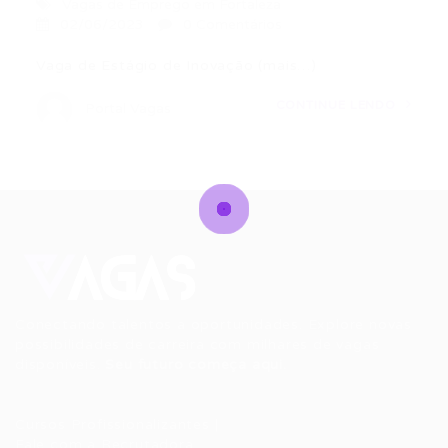
Vagas de Emprego em Fortaleza
02/06/2023
0 Comentários
Vaga de Estágio de Inovação (mais…)
CONTINUE LENDO
Portal Vagas
Conectando talentos a oportunidades. Explore novas
possibilidades de carreira com milhares de vagas
disponíveis.
Seu futuro começa aqui.
Cursos Profissionalizantes
|
Fale com a Recrutadora