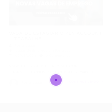
VAGA DE ESTAGIARIO KEY ACCOUNT
– TRABALHE...
Portal Vagas
Vagas de Emprego em Fortaleza
02/09/2024
0 Comentários
VAGA DE ESTAGIARIO KEY ACCOUNT –
TRABALHE CONOSCO 3CORAÇÕES (mais…)
CONTINUE LENDO
Portal Vagas