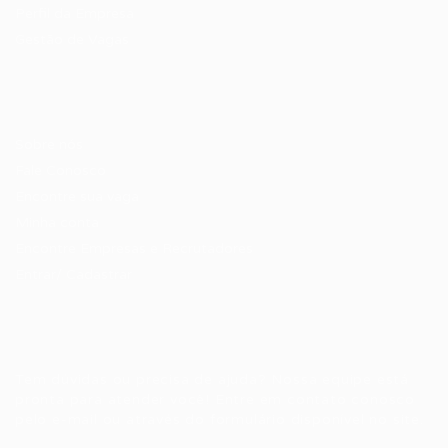
Perfil da Empresa
Gestão de Vagas
Candidatos / Vagas
Sobre nós
Fale Conosco
Encontre sua vaga
Minha conta
Encontre Empresas e Recrutadores
Entrar/ Cadastrar
Fale conosco
Tem dúvidas ou precisa de ajuda? Nossa equipe está
pronta para atender você! Entre em contato conosco
pelo e-mail ou através do formulário disponível no site.