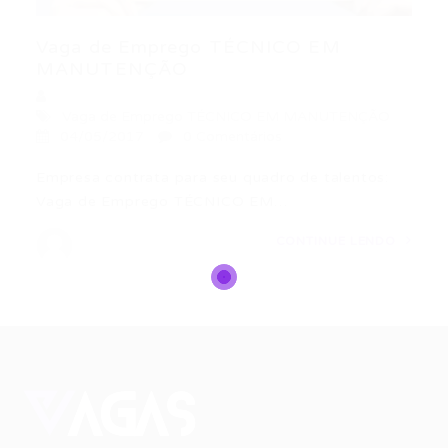
Vaga de Emprego TÉCNICO EM
MANUTENÇÃO
Vaga de Emprego TÉCNICO EM MANUTENÇÃO
04/05/2017
0 Comentários
Empresa contrata para seu quadro de talentos:
Vaga de Emprego TÉCNICO EM…
CONTINUE LENDO