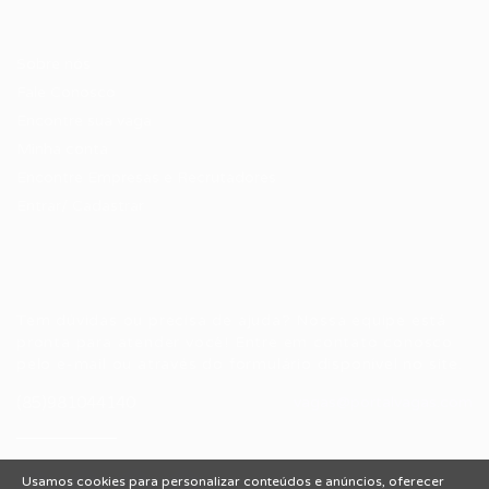
Candidatos / Vagas
Sobre nós
Fale Conosco
Encontre sua vaga
Minha conta
Encontre Empresas e Recrutadores
Entrar/ Cadastrar
Fale conosco
Tem dúvidas ou precisa de ajuda? Nossa equipe está
pronta para atender você! Entre em contato conosco
pelo e-mail ou através do formulário disponível no site.
(85)981044140
vagas@portalvagas.com
Usamos cookies para personalizar conteúdos e anúncios, oferecer