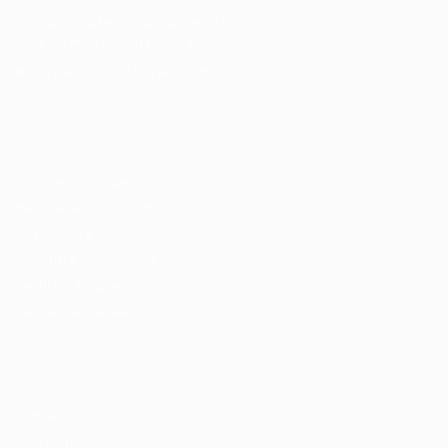
Cursos Profissionalizantes
|
Fale com a Recrutadora
© 2024 PortalVagas.com
Recrutador / Empresas
Pacote de Vagas
Pacote de Currículos
Enviar vaga
Encontre candidados
Perfil da Empresa
Gestão de Vagas
Candidatos / Vagas
Sobre nós
Fale Conosco