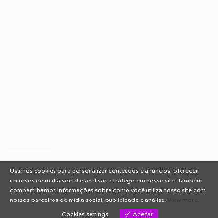
Encontre sua vaga
Minha conta
Encontre Empresas e Recrutadores
Entrar/ Cadastrar
Fale conosco
Tem dúvidas ou precisa de ajuda? Nossa equipe está
pronta para atender você! Entre em contato conosco
pelo e-mail ou através do formulário disponível no site.
(85)981044140
vagas@portalvagas.com
Usamos cookies para personalizar conteúdos e anúncios, oferecer
recursos de mídia social e analisar o tráfego em nosso site. Também
compartilhamos informações sobre como você utiliza nosso site com
nossos parceiros de mídia social, publicidade e análise.
View more
Todos os direitos reservados © 2012 Portal Vagas.
Cookies settings
Aceitar