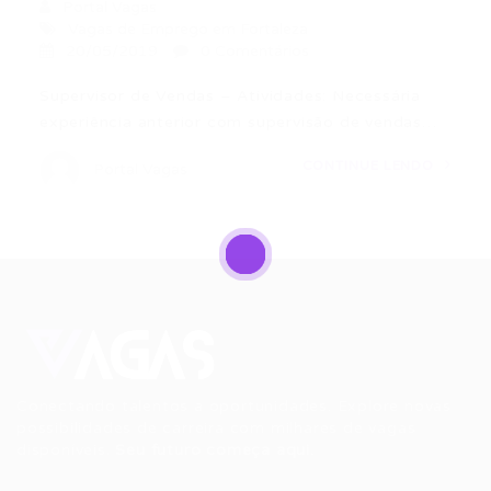
Portal Vagas
Vagas de Emprego em Fortaleza
20/05/2019
0 Comentários
Supervisor de Vendas – Atividades: Necessária
experiência anterior com supervisão de vendas…
CONTINUE LENDO
Portal Vagas
Conectando talentos a oportunidades. Explore novas
possibilidades de carreira com milhares de vagas
disponíveis.
Seu futuro começa aqui.