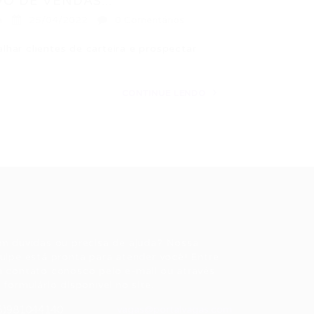
O DE VENDAS...
a
25/04/2022
0 Comentários
 clientes de carteira e prospectar
CONTINUE LENDO
ale conosco
m dúvidas ou precisa de ajuda? Nossa
uipe está pronta para atender você! Entre
 contato conosco pelo e-mail ou através
 formulário disponível no site.
5)981044140
vagas@portalvagas.com