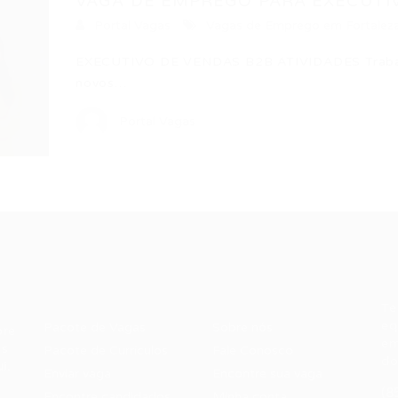
VAGA DE EMPREGO PARA EXECUTIV
Portal Vagas
Vagas de Emprego em Fortalez
EXECUTIVO DE VENDAS B2B ATIVIDADES Trabalhar
novos…
Portal Vagas
Recrutador /
Candidatos /
F
Empresas
Vagas
Te
eq
Pacote de Vagas
Sobre nós
ore
em
es
Pacote de Currículos
Fale Conosco
do
i.
Enviar vaga
Encontre sua vaga
(8
Encontre candidados
Minha conta