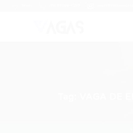
Brasil
(85) 98104-4139
vagas@portalvagas
Tag:
VAGA DE E