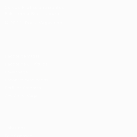
Cursos Profissionalizantes
|
Fale com a Recrutadora
© 2024 PortalVagas.com
Recrutador / Empresas
Pacote de Vagas
Pacote de Currículos
Enviar vaga
Encontre candidados
Perfil da Empresa
Gestão de Vagas
Candidatos / Vagas
Sobre nós
Fale Conosco