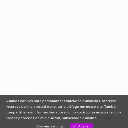
Encontre sua vaga
Minha conta
Encontre Empresas e Recrutadores
Entrar/ Cadastrar
Fale conosco
Tem dúvidas ou precisa de ajuda? Nossa equipe está
pronta para atender você! Entre em contato conosco
pelo e-mail ou através do formulário disponível no site.
(85)981044140
vagas@portalvagas.com
Usamos cookies para personalizar conteúdos e anúncios, oferecer
recursos de mídia social e analisar o tráfego em nosso site. Também
compartilhamos informações sobre como você utiliza nosso site com
nossos parceiros de mídia social, publicidade e análise.
View more
Todos os direitos reservados © 2012 Portal Vagas.
Cookies settings
Aceitar