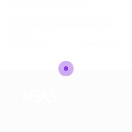
Vagas de Emprego em Fortaleza
10/11/2022
0 Comentários
Consultoria Suport RH seleciona para cliente:
Churrasqueiro Segmento: Restaurante Local de
trabalho:…
CONTINUE LENDO
Portal Vagas
Conectando talentos a oportunidades. Explore novas
possibilidades de carreira com milhares de vagas
disponíveis.
Seu futuro começa aqui.