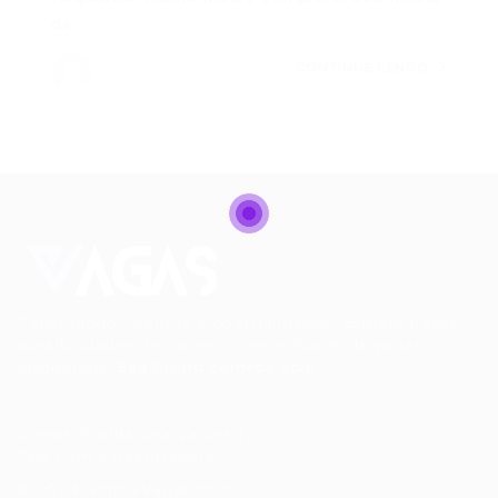
de…
CONTINUE LENDO
Conectando talentos a oportunidades. Explore novas
possibilidades de carreira com milhares de vagas
disponíveis.
Seu futuro começa aqui.
Cursos Profissionalizantes
|
Fale com a Recrutadora
© 2024 PortalVagas.com