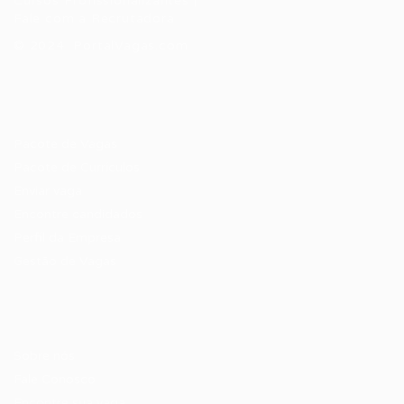
Cursos Profissionalizantes
|
Fale com a Recrutadora
© 2024 PortalVagas.com
Recrutador / Empresas
Pacote de Vagas
Pacote de Currículos
Enviar vaga
Encontre candidados
Perfil da Empresa
Gestão de Vagas
Candidatos / Vagas
Sobre nós
Fale Conosco
Encontre sua vaga