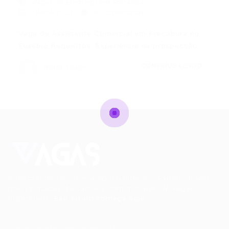
Vagas de Emprego em Fortaleza
19/09/2023
0 Comentários
Vaga de Assistente Comercial em Precabura no
Eusébio Requisitos: Experiência na prospecção…
CONTINUE LENDO
Portal Vagas
Conectando talentos a oportunidades. Explore novas
possibilidades de carreira com milhares de vagas
disponíveis.
Seu futuro começa aqui.