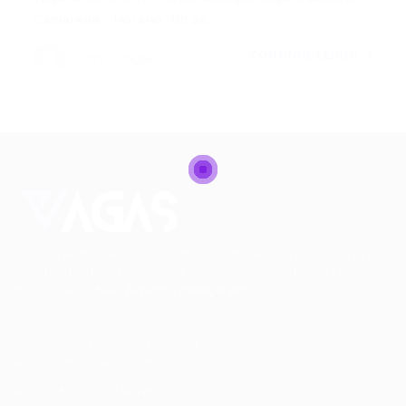
Camareira · Horário: 8h as…
CONTINUE LENDO
Portal Vagas
Conectando talentos a oportunidades. Explore novas
possibilidades de carreira com milhares de vagas
disponíveis.
Seu futuro começa aqui.
Cursos Profissionalizantes
|
Fale com a Recrutadora
© 2024 PortalVagas.com