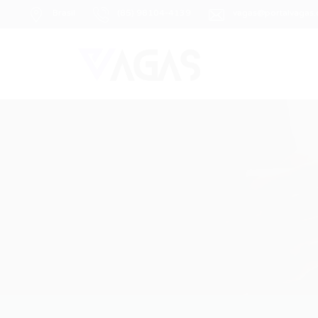
Brasil
(85) 98104-4139
vagas@portalvagas