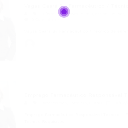
Vagas Ceará By Farmacêutico / Técnic
Enfermagem
,
ensino medio
,
ensino superior
,
0 Comentários
Vagas Ceará By Farmacêutico / Técnico de en
Emprego Farmacêutico Responsável Téc
Farmacêutico
,
Fortaleza
,
Outras
30/07/
Emprego Farmacêutico Responsável Técnico – F
Técnico Requisitos:…