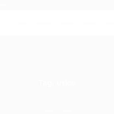
.com
Início
Serviços
Artigos
Contato
Entra
Tag:
utico
Home
utico