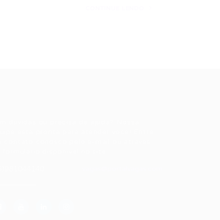
CONTINUE LENDO
ale conosco
m dúvidas ou precisa de ajuda? Nossa
uipe está pronta para atender você! Entre
 contato conosco pelo e-mail ou através
 formulário disponível no site.
5)981044140
vagas@portalvagas.com