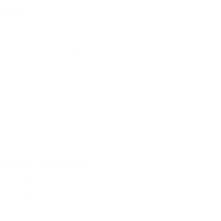
o de...
Popular
,
tecnico
13/06/2016
fermagem / Comprador Empresa do…
CONTINUE LENDO
nico – Fortaleza –...
2015
0 Comentários
ortaleza – CE Farmacêutico Responsável