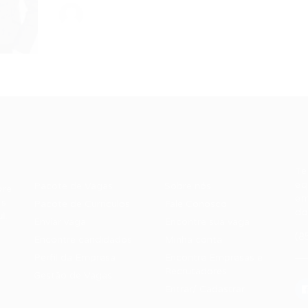
Recrutador /
Candidatos /
F
Empresas
Vagas
Te
eq
Pacote de Vagas
Sobre nós
ore
em
es
Pacote de Currículos
Fale Conosco
do
i.
Enviar vaga
Encontre sua vaga
(8
Encontre candidados
Minha conta
Perfil da Empresa
Encontre Empresas e
Recrutadores
Gestão de Vagas
Entrar/ Cadastrar