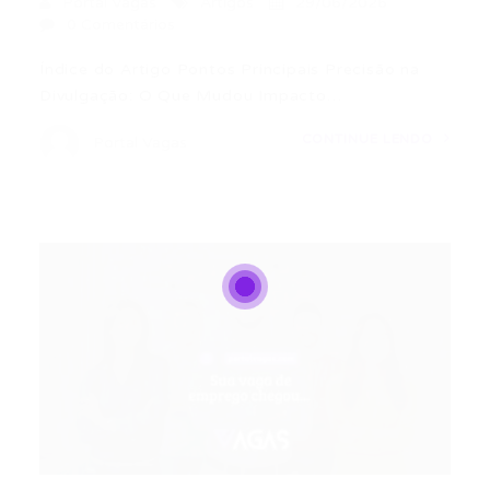
Portal Vagas
Artigos
29/06/2026
0 Comentários
Índice do Artigo Pontos Principais Precisão na
Divulgação: O Que Mudou Impacto…
CONTINUE LENDO
Portal Vagas