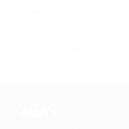
Calendário de feriados 2026: governo
divulga datas...
Portal Vagas
news
,
Noticias e Dicas
,
Novidades TI
30/12/2025
0 Comentários
Governo publica calendário oficial de feriados e
pontos facultativos para 2026Na última…
CONTINUE LENDO
Portal Vagas
Conectando talentos a oportunidades. Explore novas