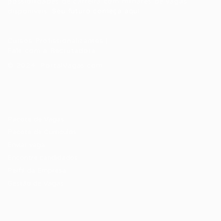
possibilidades de carreira com milhares de vagas
disponíveis.
Seu futuro começa aqui.
Cursos Profissionalizantes
|
Fale com a Recrutadora
© 2024 PortalVagas.com
Recrutador / Empresas
Pacote de Vagas
Pacote de Currículos
Enviar vaga
Encontre candidados
Perfil da Empresa
Gestão de Vagas
Candidatos / Vagas