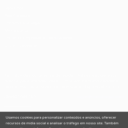
Sobre nós
Fale Conosco
Encontre sua vaga
Minha conta
Encontre Empresas e Recrutadores
Entrar/ Cadastrar
Fale conosco
Tem dúvidas ou precisa de ajuda? Nossa equipe está
pronta para atender você! Entre em contato conosco
pelo e-mail ou através do formulário disponível no site.
(85)981044140
vagas@portalvagas.com
Usamos cookies para personalizar conteúdos e anúncios, oferecer
recursos de mídia social e analisar o tráfego em nosso site. Também