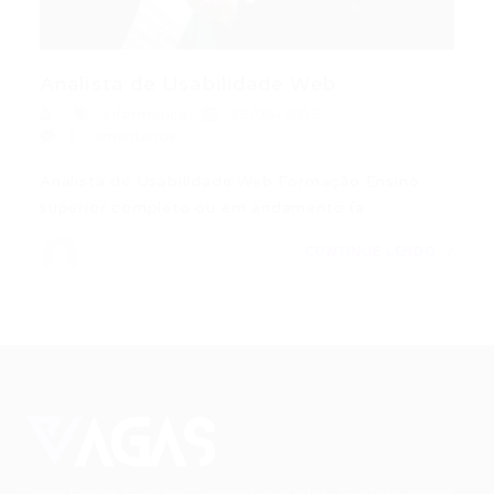
Analista de Usabilidade Web
Informática
29/05/2015
0 Comentários
Analista de Usabilidade Web Formação Ensino
superior completo ou em andamento (a…
CONTINUE LENDO
Conectando talentos a oportunidades. Explore novas