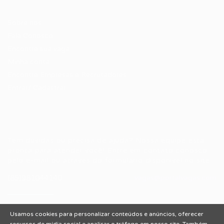
Candidatos / Vagas
Sobre nós
Fale Conosco
Encontre sua vaga
Minha conta
Encontre Empresas e Recrutadores
Entrar/ Cadastrar
Fale conosco
Tem dúvidas ou precisa de ajuda? Nossa equipe está
pronta para atender você! Entre em contato conosco
pelo e-mail ou através do formulário disponível no site.
(85)981044140
vagas@portalvagas.com
Usamos cookies para personalizar conteúdos e anúncios, oferecer