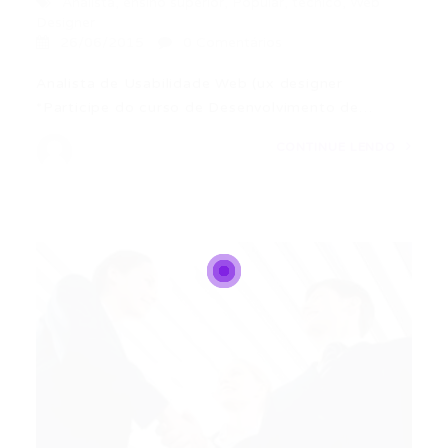
Analista
,
ensino superior
,
Popular
,
tecnico
,
Web
Designer
26/06/2015
0 Comentários
Analista de Usabilidade Web (ux designer
*Participe do curso de Desenvolvimento de…
CONTINUE LENDO