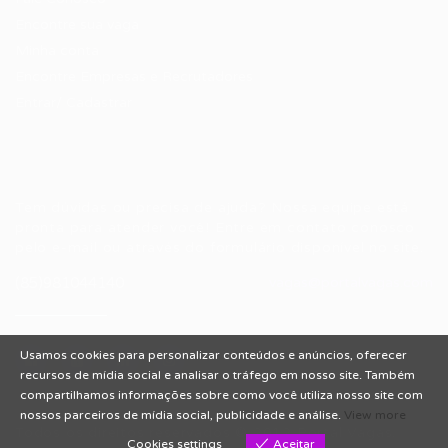
Encontre sua vaga
Minha conta
Encontre Empresas e Recrutadores
Entrar/ Cadastrar
Fale conosco
Tem dúvidas ou precisa de ajuda? Nossa equipe está
pronta para atender você! Entre em contato conosco
pelo e-mail ou através do formulário disponível no site.
(85)981044140
vagas@portalvagas.com
Usamos cookies para personalizar conteúdos e anúncios, oferecer
recursos de mídia social e analisar o tráfego em nosso site. Também
compartilhamos informações sobre como você utiliza nosso site com
nossos parceiros de mídia social, publicidade e análise.
View more
Todos os direitos reservados © 2012 Portal Vagas.
Cookies settings
Aceitar