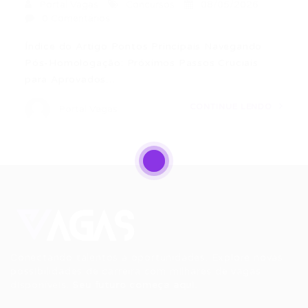
Portal Vagas
Concursos
08/05/2026
0 Comentários
Índice do Artigo Pontos Principais Navegando
Pós-Homologação: Próximos Passos Cruciais
para Aprovados…
CONTINUE LENDO
Portal Vagas
Conectando talentos a oportunidades. Explore novas
possibilidades de carreira com milhares de vagas
disponíveis.
Seu futuro começa aqui.