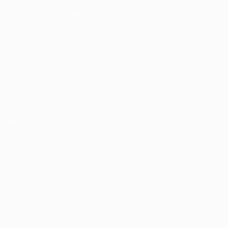
Cursos Profissionalizantes
|
Fale com a Recrutadora
© 2024 PortalVagas.com
Recrutador / Empresas
Pacote de Vagas
Pacote de Currículos
Enviar vaga
Encontre candidados
Perfil da Empresa
Gestão de Vagas
Candidatos / Vagas
Sobre nós
Fale Conosco