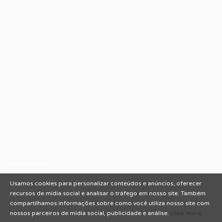
Fale Conosco
Encontre sua vaga
Minha conta
Encontre Empresas e Recrutadores
Entrar/ Cadastrar
Fale conosco
Tem dúvidas ou precisa de ajuda? Nossa equipe está
pronta para atender você! Entre em contato conosco
pelo e-mail ou através do formulário disponível no site.
(85)981044140
vagas@portalvagas.com
Usamos cookies para personalizar conteúdos e anúncios, oferecer
recursos de mídia social e analisar o tráfego em nosso site. Também
compartilhamos informações sobre como você utiliza nosso site com
nossos parceiros de mídia social, publicidade e análise.
View more
Todos os direitos reservados © 2012 Portal Vagas.