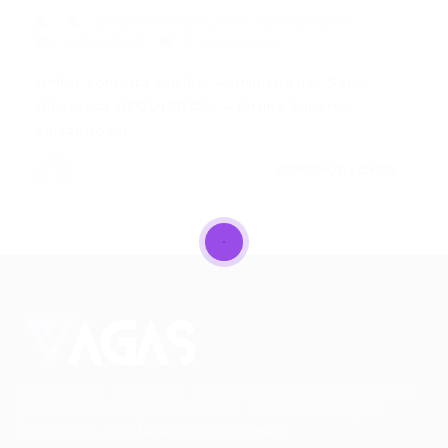
Unifor contrata Auxiliar Administrativo
11/04/2017
0 Comentários
Unifor contrata Auxiliar Administrativo Setor:
Biblioteca REQUISITOS: – Ensino Superior
cursando ou…
CONTINUE LENDO
Conectando talentos a oportunidades. Explore novas
possibilidades de carreira com milhares de vagas
disponíveis.
Seu futuro começa aqui.