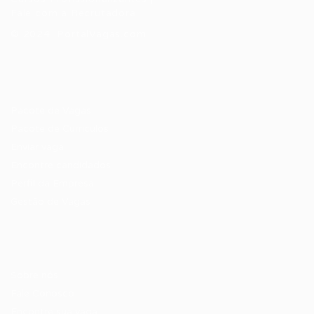
Fale com a Recrutadora
© 2024 PortalVagas.com
Recrutador / Empresas
Pacote de Vagas
Pacote de Currículos
Enviar vaga
Encontre candidados
Perfil da Empresa
Gestão de Vagas
Candidatos / Vagas
Sobre nós
Fale Conosco
Encontre sua vaga