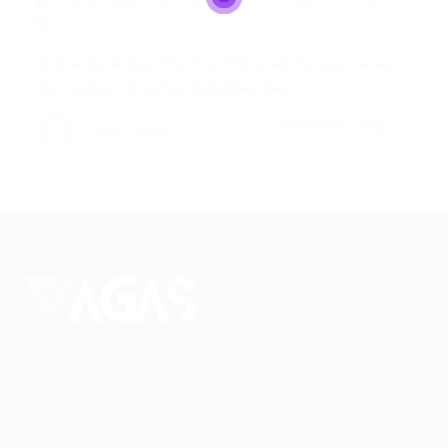
Portal Vagas
Concursos
28/05/2026
0 Comentários
Índice do Artigo Pontos Principais Novas Datas:
Inscrições e Exames Detalhes das…
CONTINUE LENDO
Portal Vagas
Conectando talentos a oportunidades. Explore novas
possibilidades de carreira com milhares de vagas
disponíveis.
Seu futuro começa aqui.
Cursos Profissionalizantes
|