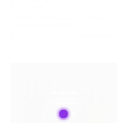
Portal Vagas
Concursos
18/04/2026
0 Comentários
Fique Atento: Últimos Dias para se Inscrever no
Concurso PGM Porto Alegre!…
CONTINUE LENDO
Portal Vagas