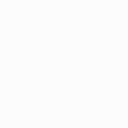
Fale com a Recrutadora
© 2024 PortalVagas.com
Recrutador / Empresas
Pacote de Vagas
Pacote de Currículos
Enviar vaga
Encontre candidados
Perfil da Empresa
Gestão de Vagas
Candidatos / Vagas
Sobre nós
Fale Conosco
Encontre sua vaga