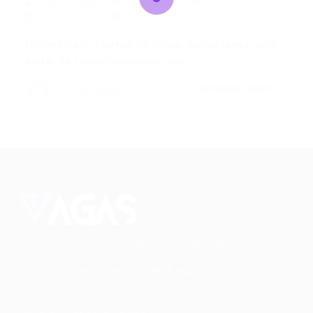
Portal Vagas
Concurso
,
Concursos
26/12/2025
0 Comentários
Universidade Federal de Minas Gerais lança novo
edital de concurso público com…
CONTINUE LENDO
Portal Vagas
Conectando talentos a oportunidades. Explore novas
possibilidades de carreira com milhares de vagas
disponíveis.
Seu futuro começa aqui.
Cursos Profissionalizantes
|