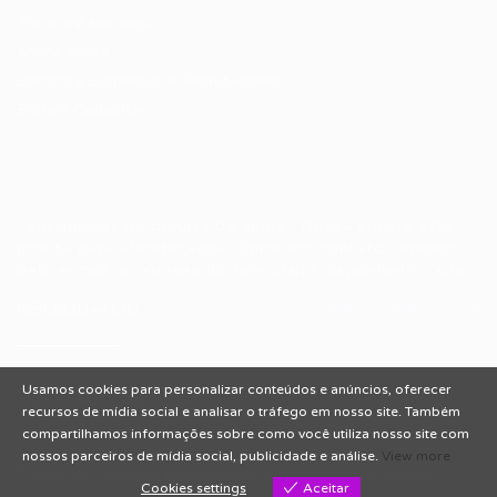
Encontre sua vaga
Minha conta
Encontre Empresas e Recrutadores
Entrar/ Cadastrar
Fale conosco
Tem dúvidas ou precisa de ajuda? Nossa equipe está
pronta para atender você! Entre em contato conosco
pelo e-mail ou através do formulário disponível no site.
(85)981044140
vagas@portalvagas.com
Usamos cookies para personalizar conteúdos e anúncios, oferecer
recursos de mídia social e analisar o tráfego em nosso site. Também
compartilhamos informações sobre como você utiliza nosso site com
nossos parceiros de mídia social, publicidade e análise.
View more
Todos os direitos reservados © 2012 Portal Vagas.
Cookies settings
Aceitar