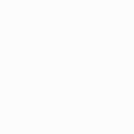
Cursos Profissionalizantes
|
Fale com a Recrutadora
© 2024 PortalVagas.com
Recrutador / Empresas
Pacote de Vagas
Pacote de Currículos
Enviar vaga
Encontre candidados
Perfil da Empresa
Gestão de Vagas
Candidatos / Vagas
Sobre nós
Fale Conosco