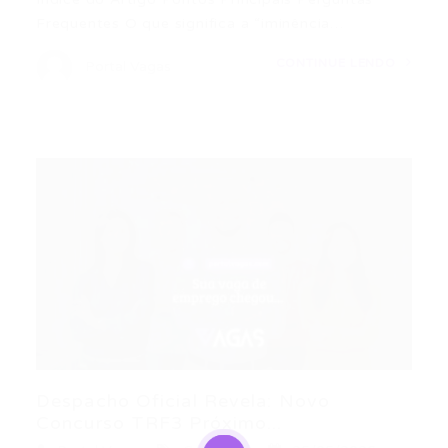
Frequentes O que significa a “iminência…
CONTINUE LENDO
Portal Vagas
Despacho Oficial Revela: Novo
Concurso TRF3 Próximo...