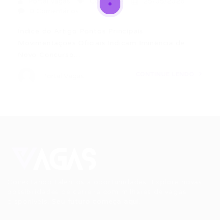
Portal Vagas
Concursos
25/05/2026
0 Comentários
Índice do Artigo Pontos Principais
Movimentações Oficiais Indicam Iminência de
Novo Concurso…
CONTINUE LENDO
Portal Vagas
Conectando talentos a oportunidades. Explore novas
possibilidades de carreira com milhares de vagas
disponíveis.
Seu futuro começa aqui.