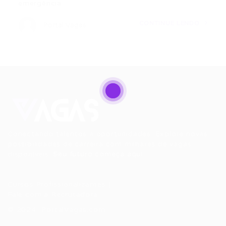
emergência…
CONTINUE LENDO
Portal Vagas
Conectando talentos a oportunidades. Explore novas
possibilidades de carreira com milhares de vagas
disponíveis.
Seu futuro começa aqui.
Cursos Profissionalizantes
|
Fale com a Recrutadora
© 2024 PortalVagas.com