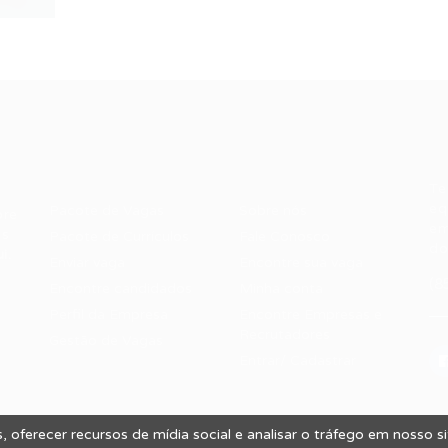
Recrutador /
Candidatos /
F
Empresas
Vagas
Te
eq
Pacote de Vagas
Sobre nós
ore
em
es
Pacote de Currículos
Fale Conosco
do
i.
Enviar vaga
Encontre sua vaga
(8
Encontre candidados
Minha conta
Perfil da Empresa
Encontre Empresas e
Recrutadores
Gestão de Vagas
Entrar/ Cadastrar
 oferecer recursos de mídia social e analisar o tráfego em nosso 
 Vagas.