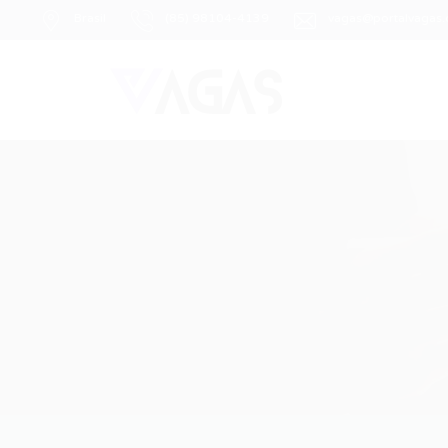
Brasil
(85) 98104-4139
vagas@portalvagas