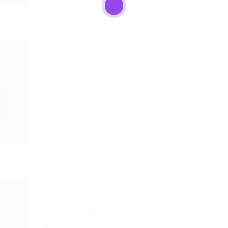
Cancelamento nas redes sociais pode s
Portal Vagas
news
,
Noticias e Dicas
22/
O crescente fenômeno do cancelamento nas red
Portal Vagas
Empreender é se transformar ao longo 
Portal Vagas
news
,
Noticias e Dicas
27/