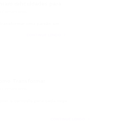
tam dificuldades para...
0 Comentários
e transformar uma paixão em…
CONTINUE LENDO
omo Transformar...
0 Comentários
tar o currículo para cada vaga
CONTINUE LENDO