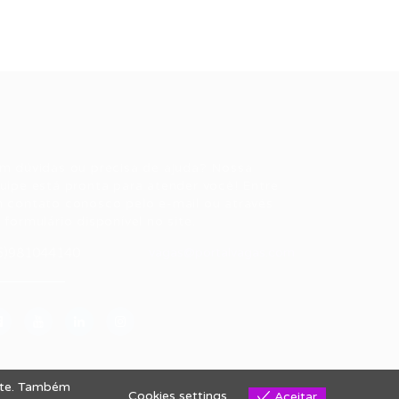
ale conosco
m dúvidas ou precisa de ajuda? Nossa
uipe está pronta para atender você! Entre
 contato conosco pelo e-mail ou através
 formulário disponível no site.
5)981044140
vagas@portalvagas.com
site. Também
Cookies settings
Aceitar