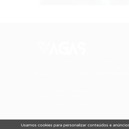
Conectando talentos a oportunidades. Expl
novas possibilidades de carreira com milhar
de vagas disponíveis.
Seu futuro começa aqu
Cursos Profissionalizantes
|
Fale com a Recrutadora
© 2024 PortalVagas.com
Usamos cookies para personalizar conteúdos e anúncios,
Todos os direitos reservados © 2012 Portal