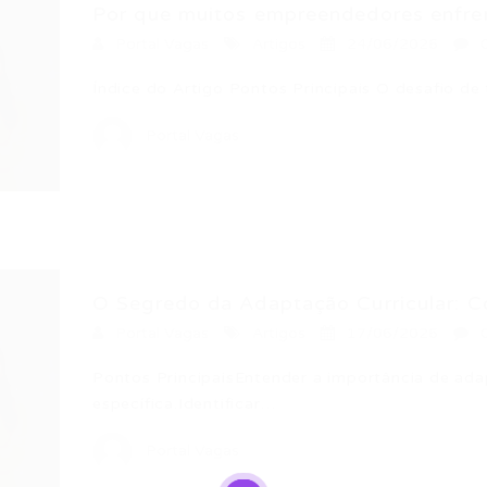
Por que muitos empreendedores enfren
Portal Vagas
Artigos
24/06/2026
Índice do Artigo Pontos Principais O desafio d
Portal Vagas
O Segredo da Adaptação Curricular: C
Portal Vagas
Artigos
17/06/2026
Pontos PrincipaisEntender a importância de adap
específica.Identificar…
Portal Vagas